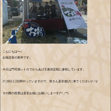
こんにちは〜♪
お福店長の新井です。
今日は門司港レトロでからあげ王座決定戦に参戦しています。
27,28日と2日間やっていますので、皆さん是非遊びに来てください(^-^)/
その際の投票は是非お福にお願いしまーす(*^_^*)